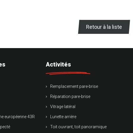
Retour à la liste
es
Activités
Remplacement pare-brise
Réparation pare-brise
Vitrage latéral
rme européenne 43R
Lunette arrière
specté
Toit ouvrant, toit panoramique