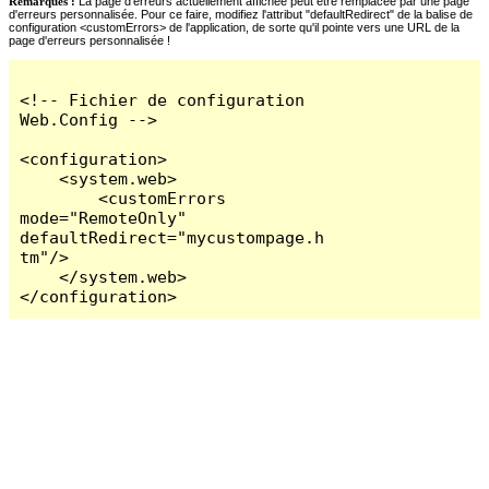
Remarques :
La page d'erreurs actuellement affichée peut être remplacée par une page
d'erreurs personnalisée. Pour ce faire, modifiez l'attribut "defaultRedirect" de la balise de
configuration <customErrors> de l'application, de sorte qu'il pointe vers une URL de la
page d'erreurs personnalisée !
<!-- Fichier de configuration 
Web.Config -->

<configuration>

    <system.web>

        <customErrors 
mode="RemoteOnly" 
defaultRedirect="mycustompage.h
tm"/>

    </system.web>

</configuration>