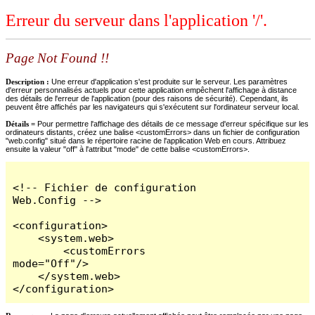
Erreur du serveur dans l'application '/'.
Page Not Found !!
Description :
Une erreur d'application s'est produite sur le serveur. Les paramètres
d'erreur personnalisés actuels pour cette application empêchent l'affichage à distance
des détails de l'erreur de l'application (pour des raisons de sécurité). Cependant, ils
peuvent être affichés par les navigateurs qui s'exécutent sur l'ordinateur serveur local.
Détails =
Pour permettre l'affichage des détails de ce message d'erreur spécifique sur les
ordinateurs distants, créez une balise <customErrors> dans un fichier de configuration
"web.config" situé dans le répertoire racine de l'application Web en cours. Attribuez
ensuite la valeur "off" à l'attribut "mode" de cette balise <customErrors>.
<!-- Fichier de configuration 
Web.Config -->

<configuration>

    <system.web>

        <customErrors 
mode="Off"/>

    </system.web>

</configuration>