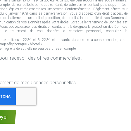
lans-Sainte-Honorine (« La Société »). La Société peut recourir à des sous-traitants.
mpter de leur collecte ou, le cas échéant, de votre dernier contact puis supprimées.
tions légales et réglementaires l’imposent. Conformément au Règlement général sur
» du 6 janvier 1978 dans sa dernière version, vous disposez d’un droit d’accès, de
n du traitement, d’un droit d’opposition, d’un droit à la portabilité de vos Données et
communication de vos Données après votre décès. Lorsque le traitement de Données est
ous pouvez exercer ces droits en contactant le délégué à la protection des Données
le traitement de vos données à caractère personnel, consultez la
 aux articles L.223-1 et R. 223-1 et suivants du code de la consommation, vous
age téléphonique « bloctel »
ligne, à défaut, elle ne sera pas prise en compte.
r mon centre Rapid Pare-Brise pour recevoir des offres commerciales :
aitement de mes données personnelles.
oyer