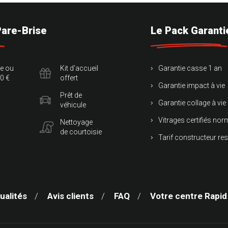
Pare-Brise
Le Pack Garanti
te ou
Kit d'accueil
Garantie casse 1 an
0 €
offert
Garantie impact à vie
Prêt de
Garantie collage à vie
véhicule
Vitrages certifiés no
Nettoyage
de courtoisie
Tarif constructeur re
ualités
Avis clients
FAQ
Votre centre Rapid