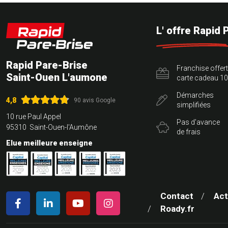
L' offre Rapid 
Rapid Pare-Brise
Franchise offer
Saint-Ouen L'aumone
carte cadeau 10
Démarches
4,8
90 avis Google
simplifiées
10 rue Paul Appel
Pas d'avance
95310 Saint-Ouen-l'Aumône
de frais
Elue meilleure enseigne
Contact
Act
Roady.fr