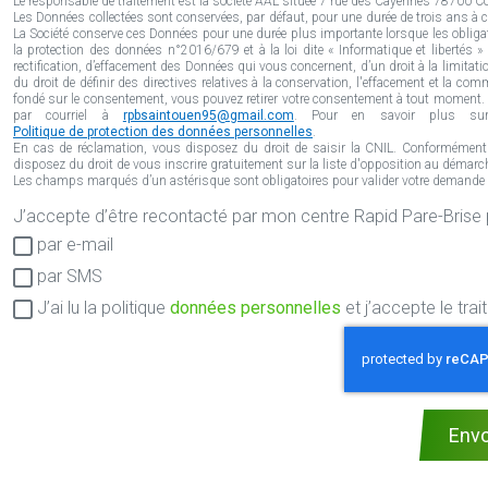
Le responsable de traitement est la société AAL située 7 rue des Cayennes 78700 Conf
Les Données collectées sont conservées, par défaut, pour une durée de trois ans à co
La Société conserve ces Données pour une durée plus importante lorsque les obliga
la protection des données n°2016/679 et à la loi dite « Informatique et libertés 
rectification, d’effacement des Données qui vous concernent, d’un droit à la limitatio
du droit de définir des directives relatives à la conservation, l'effacement et la 
fondé sur le consentement, vous pouvez retirer votre consentement à tout moment. V
par courriel à
rpbsaintouen95@gmail.com
. Pour en savoir plus sur 
Politique de protection des données personnelles
.
En cas de réclamation, vous disposez du droit de saisir la CNIL. Conformément
disposez du droit de vous inscrire gratuitement sur la liste d'opposition au démarch
Les champs marqués d’un astérisque sont obligatoires pour valider votre demande en 
J’accepte d’être recontacté pa
Consentement
par e-mail
RGPD
par SMS
J’ai lu la politique
données personnelles
et j’accepte le tr
Env