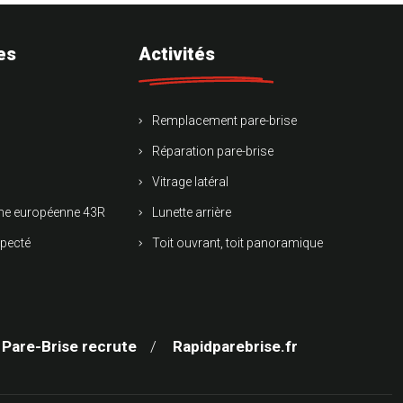
es
Activités
Remplacement pare-brise
Réparation pare-brise
Vitrage latéral
rme européenne 43R
Lunette arrière
specté
Toit ouvrant, toit panoramique
 Pare-Brise recrute
Rapidparebrise.fr